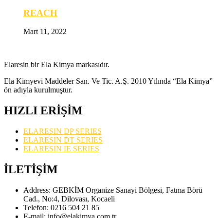
REACH
Mart 11, 2022
Elaresin bir Ela Kimya markasıdır.
Ela Kimyevi Maddeler San. Ve Tic. A.Ş. 2010 Yılında “Ela Kimya”
ön adıyla kurulmuştur.
HIZLI ERİŞİM
ELARESIN DP SERIES
ELARESIN DT SERIES
ELARESIN IE SERIES
İLETİŞİM
Address:
GEBKİM Organize Sanayi Bölgesi, Fatma Börü
Cad., No:4, Dilovası, Kocaeli
Telefon:
0216 504 21 85
E-mail:
info@elakimya.com.tr