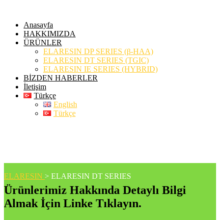
Anasayfa
HAKKIMIZDA
ÜRÜNLER
ELARESIN DP SERIES (β-HAA)
ELARESIN DT SERIES (TGIC)
ELARESIN IE SERIES (HYBRID)
BİZDEN HABERLER
İletişim
Türkçe
English
Türkçe
ELARESIN DT SERIES
ELARESIN
>
ELARESIN DT SERIES
Ürünlerimiz Hakkında Detaylı Bilgi
Almak İçin Linke Tıklayın.